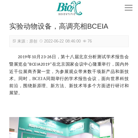
首页
实验动物设备，高调亮相BCEIA
关于我们
来源：原创
2022-06-22 08:46:00
76
产品中心
年
月
日，第十八届北京分析测试学术报告会
2019
10
23-26
解决方案
暨展览会
在北京国家会议中心隆重
举行
，
国内外
“BCEIA2019”
近千位展商齐聚一堂，为参展观众带来
数千项新产品和
新
技
联系方式
术
。
同时，
BCEIA
同期举行的学术报告会议，面向世界科技
前沿，围绕新原理、新方法、新技术等多个方面进行研讨和
展望。
全国售后服务网点