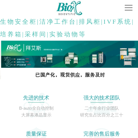
首页
生物安全柜|洁净工作台|排风柜|IVF系统|
关于我们
培养箱|采样间|实验动物等
产品中心
解决方案
联系方式
全国售后服务网点
先进的技术
强大的技术团队
B-auto全自动控制
二十年余行业团队
大屏幕液晶显示
研究生占比百分之三十
质量保证
完善的售后服务