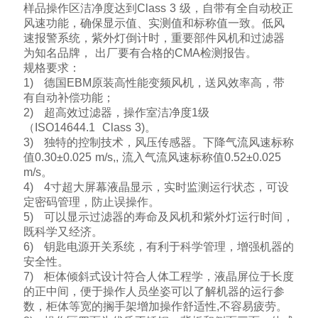
样品操作区洁净度达到Class 3 级，自带有全自动校正
风速功能，确保显示值、实测值和标称值一致。低风
速报警系统，紫外灯倒计时，重要部件风机和过滤器
为知名品牌， 出厂要有合格的CMA检测报告。
规格要求：
1) 德国EBM原装高性能变频风机，送风效率高，带
有自动补偿功能；
2) 超高效过滤器，操作室洁净度1级
（ISO14644.1 Class 3)。
3) 独特的控制技术，风压传感器。下降气流风速标称
值0.30±0.025 m/s,, 流入气流风速标称值0.52±0.025
m/s。
4) 4寸超大屏幕液晶显示，实时监测运行状态，可设
定密码管理，防止误操作。
5) 可以显示过滤器的寿命及风机和紫外灯运行时间，
既科学又经济。
6) 钥匙电源开关系统，有利于科学管理，增强机器的
安全性。
7) 柜体倾斜式设计符合人体工程学，液晶屏位于长度
的正中间，便于操作人员坐姿可以了解机器的运行参
数，柜体等宽的搁手架增加操作舒适性,不容易疲劳。