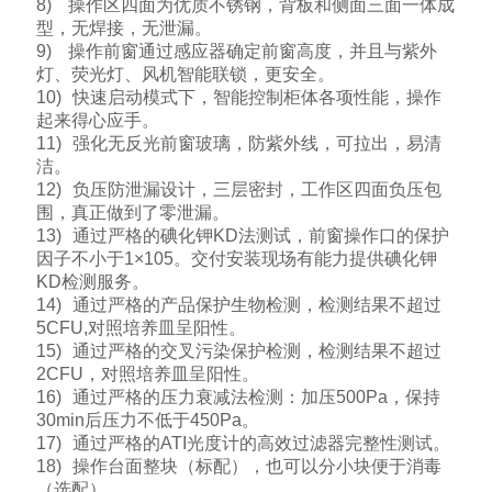
8) 操作区四面为优质不锈钢，背板和侧面三面一体成
型，无焊接，无泄漏。
9) 操作前窗通过感应器确定前窗高度，并且与紫外
灯、荧光灯、风机智能联锁，更安全。
10) 快速启动模式下，智能控制柜体各项性能，操作
起来得心应手。
11) 强化无反光前窗玻璃，防紫外线，可拉出，易清
洁。
12) 负压防泄漏设计，三层密封，工作区四面负压包
围，真正做到了零泄漏。
13) 通过严格的碘化钾KD法测试，前窗操作口的保护
因子不小于1×105。交付安装现场有能力提供碘化钾
KD检测服务。
14) 通过严格的产品保护生物检测，检测结果不超过
5CFU,对照培养皿呈阳性。
15) 通过严格的交叉污染保护检测，检测结果不超过
2CFU，对照培养皿呈阳性。
16) 通过严格的压力衰减法检测：加压500Pa，保持
30min后压力不低于450Pa。
17) 通过严格的ATI光度计的高效过滤器完整性测试。
18) 操作台面整块（标配），也可以分小块便于消毒
（选配）。