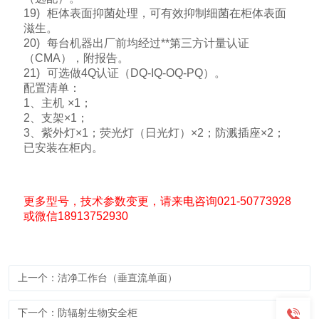
19) 柜体表面抑菌处理，可有效抑制细菌在柜体表面
滋生。
20) 每台机器出厂前均经过**第三方计量认证
（CMA），附报告。
21) 可选做4Q认证（DQ-IQ-OQ-PQ）。
配置清单：
1、主机 ×1；
2、支架×1；
3、紫外灯×1；荧光灯（日光灯）×2；防溅插座×2；
已安装在柜内。
更多型号，技术参数变更，请来电咨询021-50773928
或微信18913752930
上一个：洁净工作台（垂直流单面）
下一个：防辐射生物安全柜