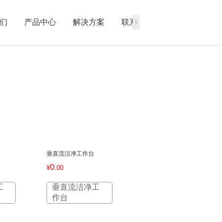
们
产品中心
解决方案
联系方式
全国售后服务
垂直流洁净工作台
0
¥
.00
工
垂直流洁净工
作台