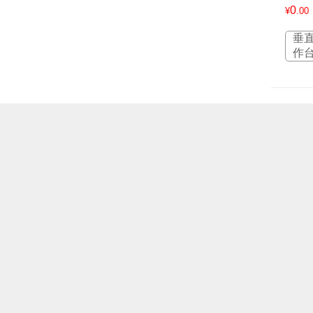
0
¥
.00
垂
作