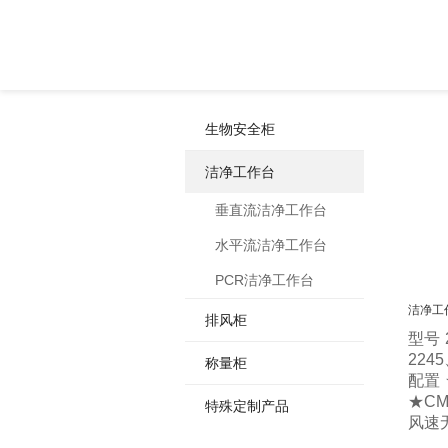
生物安全柜
洁净工作台
垂直流洁净工作台
水平流洁净工作台
PCR洁净工作台
洁净工
排风柜
型号 
224
称量柜
配置 
★C
特殊定制产品
风速