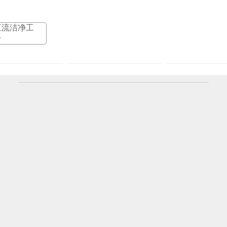
直流洁净工
台