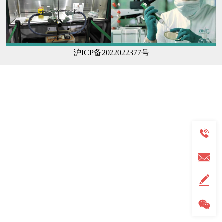
沪ICP备2022022377号